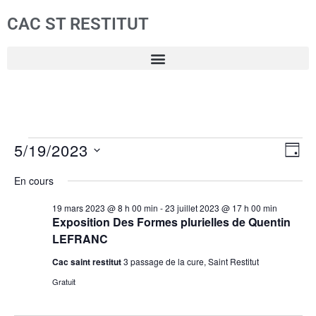
CAC ST RESTITUT
5/19/2023
Navi
Nav
JOUR
Sélectionnez
de
par
En cours
une
vue
cons
19 mars 2023 @ 8 h 00 min
-
23 juillet 2023 @ 17 h 00 min
date.
Év
Exposition Des Formes plurielles de Quentin
LEFRANC
Cac saint restitut
3 passage de la cure, Saint Restitut
Gratuit